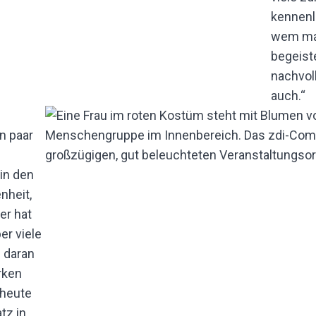
kennenl
wem man
begeiste
nachvoll
auch.“
n paar
in den
nheit,
er hat
er viele
 daran
rken
 heute
tz in