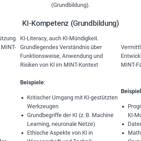
KI-Kompetenz (Grundbildung)
tützung
KI-Literacy, auch KI-Mündigkeit.
 MINT-
Grundlegendes Verständnis über
Vermitt
Funktionsweise, Anwendung und
Entwick
Risiken von KI im MINT-Kontext
MINT-F
Beispiele
:
Beispie
Kritischer Umgang mit KI-gestützten
Werkzeugen
Prog
Grundbegriffe der KI (z. B. Machine
KI-M
Learning, neuronale Netze)
Date
Ethische Aspekte von KI in
Math