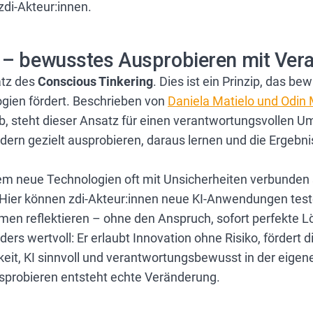
zdi-Akteur:innen.
 – bewusstes Ausprobieren mit Ver
atz des
Conscious Tinkering
. Dies ist ein Prinzip, das be
ogien fördert. Beschrieben von
Daniela Matielo und Odin
b, steht dieser Ansatz für einen verantwortungsvollen 
ndern gezielt ausprobieren, daraus lernen und die Ergeb
em neue Technologien oft mit Unsicherheiten verbunden 
 Hier können zdi-Akteur:innen neue KI-Anwendungen te
en reflektieren – ohne den Anspruch, sofort perfekte L
s wertvoll: Er erlaubt Innovation ohne Risiko, fördert di
eit, KI sinnvoll und verantwortungsbewusst in der eigen
sprobieren entsteht echte Veränderung.