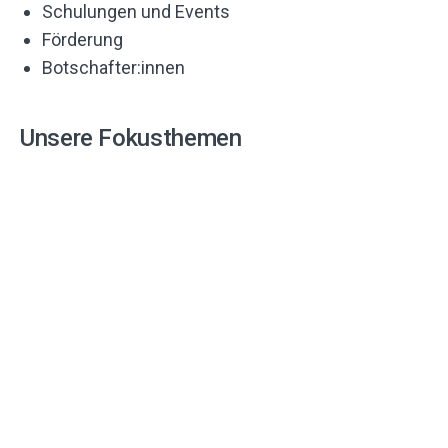
Schulungen und Events
Förderung
Botschafter:innen
Unsere Fokusthemen
Mädchenförderung
MINTplus
zdi in Europa
MI(N)T machen
zdi-Community-Plattform
Kinder und Jugendliche