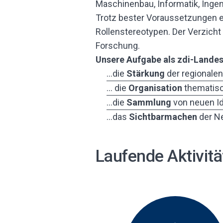
Maschinenbau, Informatik, Ingen
Trotz bester Voraussetzungen en
Rollenstereotypen. Der Verzicht 
Forschung.
Unsere Aufgabe als zdi-Landes
…die
Stärkung
der regionale
… die
Organisation
thematisch
…die
Sammlung
von neuen Id
…das
Sichtbarmachen
der N
Laufende Aktivit