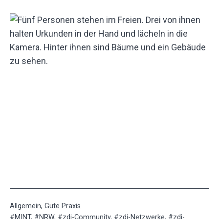
Kategorisiert
Allgemein
,
Gute Praxis
als
Verschlagwortet
MINT
,
NRW
,
zdi-Community
,
zdi-Netzwerke
,
zdi-