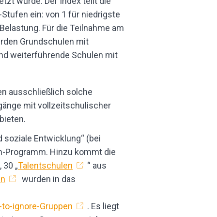
tzt wurde. Der Index teilt die
Stufen ein: von 1 für niedrigste
 Belastung. Für die Teilnahme am
rden Grundschulen mit
und weiterführende Schulen mit
en ausschließlich solche
gänge mit vollzeitschulischer
bieten.
 soziale Entwicklung“ (bei
cen-Programm. Hinzu kommt die
, 30 „
Talentschulen
“ aus
en
wurden in das
-to-ignore-Gruppen
. Es liegt