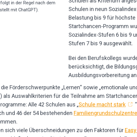
Schulen als Kriterium angese
folgt in der Regel nach dem
Schulen in neun Sozialindex-
stellt mit ChatGPT).
Belastung bis 9 für höchste
Startchancen-Programm wu
Sozialindex-Stufen 6 bis 9 
Stufen 7 bis 9 ausgewählt.
Bei den Berufskollegs wurd
berücksichtigt, die Bildungs
Ausbildungsvorbereitung an
t die Förderschwerpunkte „Lernen“ sowie „emotionale und
 als Auswahlkriterien für die Teilnahme am Startchan
programme: Alle 42 Schulen aus „
Schule macht stark
“
ch und 46 der 54 bestehenden
Familiengrundschulzentr
nommen.
en sich viele Überschneidungen zu den Faktoren für
Easy