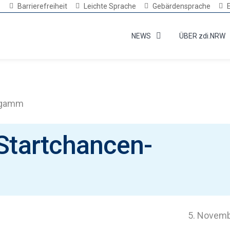
Barrierefreiheit
Leichte Sprache
Gebärdensprache
NEWS
ÜBER zdi.NRW
rogamm
 Startchancen-
5. Novem