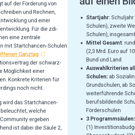
auf einen Bli
gt auf der Förderung von
chreiben und Rechnen,
Startjahr
: Schuljah
Entwicklung und einer
Schulen), zweite We
ntwicklung. Für die zdi-
Schulen), insgesam
en eine zentrale
Mittel Gesamt
: run
en mit Startchancen-Schulen
(2,3 Mrd. Euro auf 1
Offenen Ganztag
Bund und Land
itionsvertrag der schwarz-
Auswahlkriterien
al
e Möglichkeit einer
Schulen:
ab Sozialin
n. Konkrete Kriterien für
Grundschulen, ab So
erdings noch nicht.
weiterführende Sch
berufsbildende Sch
g wird das Startchancen-
Förderschulen
beleuchtet, welche
3 Programmsäulen:
di-Community ergeben
(1) Investitionsbudge
end ist dabei die Säule 2,