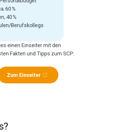
 Personalbudget
ca. 60 %
n, 40 %
ulen/Berufskollegs
 es einen Einseiter mit den
sten Fakten und Tipps zum SCP:
Zum Einseiter
s?