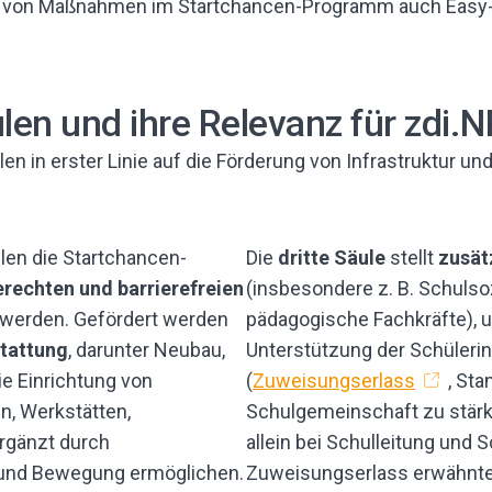
n von Maßnahmen im Startchancen-Programm auch Easy-
en und ihre Relevanz für zdi.
n in erster Linie auf die Förderung von Infrastruktur und
len die Startchancen-
Die
dritte Säule
stellt
zusät
rechten und barrierefreien
(insbesondere z. B. Schulsoz
 werden. Gefördert werden
pädagogische Fachkräfte), 
tattung
, darunter Neubau,
Unterstützung der Schülerin
e Einrichtung von
(
Zuweisungserlass
, Sta
n, Werkstätten,
Schulgemeinschaft zu stärken
rgänzt durch
allein bei Schulleitung und 
 und Bewegung ermöglichen.
Zuweisungserlass erwähnte