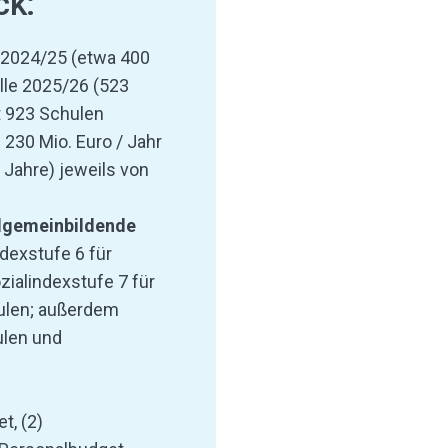
ck:
r 2024/25 (etwa 400
lle 2025/26 (523
t 923 Schulen
d 230 Mio. Euro / Jahr
0 Jahre) jeweils von
lgemeinbildende
dexstufe 6 für
zialindexstufe 7 für
ulen; außerdem
ulen und
t, (2)