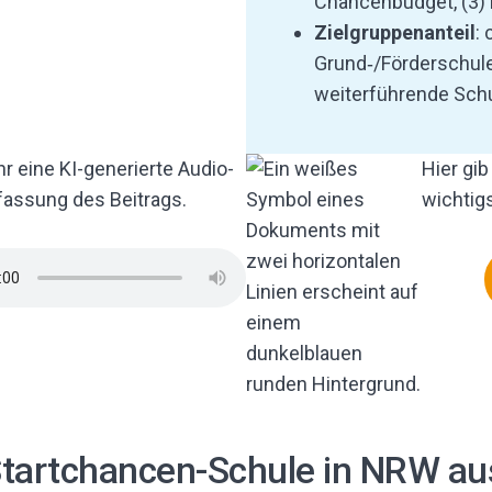
Chancenbudget, (3)
Zielgruppenanteil
: 
Grund‑/Förderschule
weiterführende Sch
Ihr eine KI-generierte Audio-
Hier gib
ssung des Beitrags.
wichtig
tartchancen-Schule in NRW au