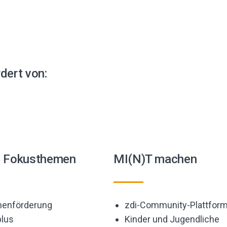
dert von:
e Fokusthemen
MI(N)T machen
enförderung
zdi-Community-Plattfor
lus
Kinder und Jugendliche