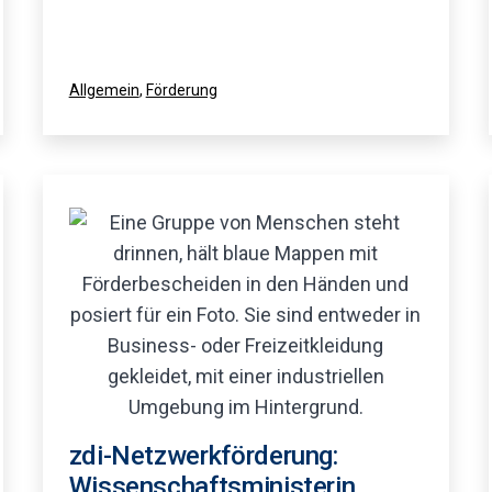
Kategorisiert
Allgemein
,
Förderung
als
zdi-Netzwerkförderung:
Wissenschaftsministerin