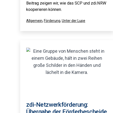
Beitrag zeigen wir, wie das SCP und zdi.NRW
kooperieren können.
Kategorisiert
Allgemein
,
Förderung
,
Unter der Lupe
als
zdi-Netzwerkförderung:
Übergabe der Förderbescheide