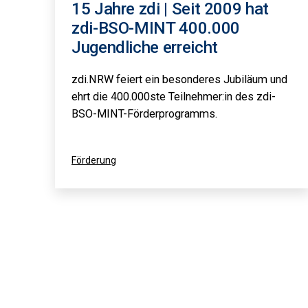
15 Jahre zdi | Seit 2009 hat
zdi-BSO-MINT 400.000
Jugendliche erreicht
zdi.NRW feiert ein besonderes Jubiläum und
ehrt die 400.000ste Teilnehmer:in des zdi-
BSO-MINT-Förderprogramms.
Kategorisiert
Förderung
als
Seitennummerierung
der