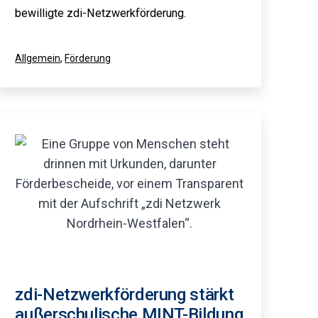
bewilligte zdi-Netzwerkförderung.
Kategorisiert
Allgemein
,
Förderung
als
zdi-Netzwerkförderung stärkt
außerschulische MINT-Bildung