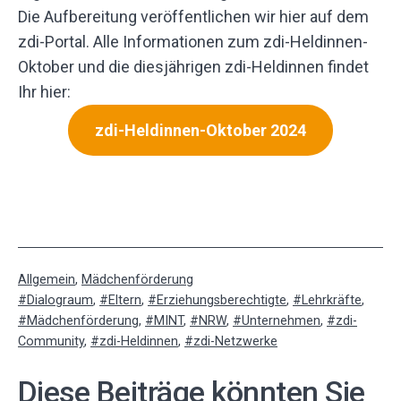
Die Aufbereitung veröffentlichen wir hier auf dem
zdi-Portal. Alle Informationen zum zdi-Heldinnen-
Oktober und die diesjährigen zdi-Heldinnen findet
Ihr hier:
zdi-Heldinnen-Oktober 2024
Kategorisiert
Allgemein
,
Mädchenförderung
als
Verschlagwortet
Dialograum
,
Eltern
,
Erziehungsberechtigte
,
Lehrkräfte
,
mit
Mädchenförderung
,
MINT
,
NRW
,
Unternehmen
,
zdi-
Community
,
zdi-Heldinnen
,
zdi-Netzwerke
Diese Beiträge könnten Sie