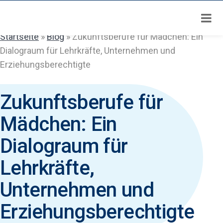
Zum
Inhalt
springen
Startseite
»
Blog
»
Zukunftsberufe für Mädchen: Ein
Dialograum für Lehrkräfte, Unternehmen und
Erziehungsberechtigte
Zukunftsberufe für
Mädchen: Ein
Dialograum für
Lehrkräfte,
Unternehmen und
Erziehungsberechtigte