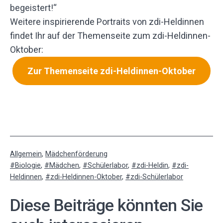
begeistert!“
Weitere inspirierende Portraits von zdi-Heldinnen
findet Ihr auf der Themenseite zum zdi-Heldinnen-
Oktober:
Zur Themenseite zdi-Heldinnen-Oktober
Kategorisiert
Allgemein
,
Mädchenförderung
als
Verschlagwortet
Biologie
,
Mädchen
,
Schülerlabor
,
zdi-Heldin
,
zdi-
mit
Heldinnen
,
zdi-Heldinnen-Oktober
,
zdi-Schülerlabor
Diese Beiträge könnten Sie