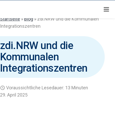
Zum
Inhalt
springen
Startseite
»
Blog
»
zdi.NRW und die Kommunalen
Integrationszentren
zdi.NRW und die
Kommunalen
Integrationszentren
Voraussichtliche Lesedauer: 13 Minuten
29. April 2025