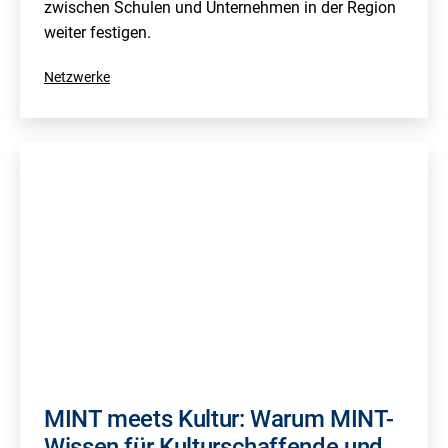
zwischen Schulen und Unternehmen in der Region
weiter festigen.
Kategorisiert
Netzwerke
als
MINT meets Kultur: Warum MINT-
Wissen für Kulturschaffende und