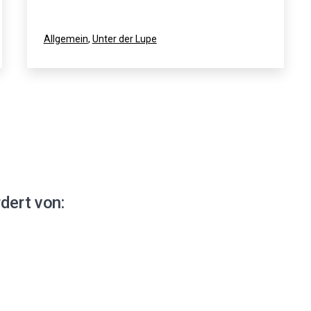
Kategorisiert
Allgemein
,
Unter der Lupe
als
dert von: