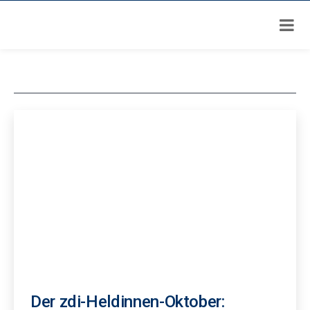
Zum
Autor:
Nicolas Barkhoff
Inhalt
springen
Der zdi-Heldinnen-Oktober: