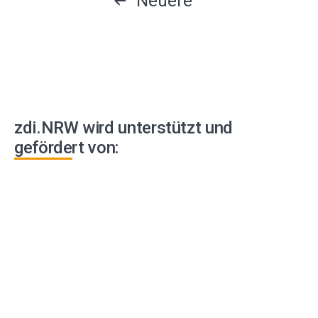
Seitennummerierung
Neuere
der
Beiträge
zdi.NRW wird unterstützt und
gefördert von: