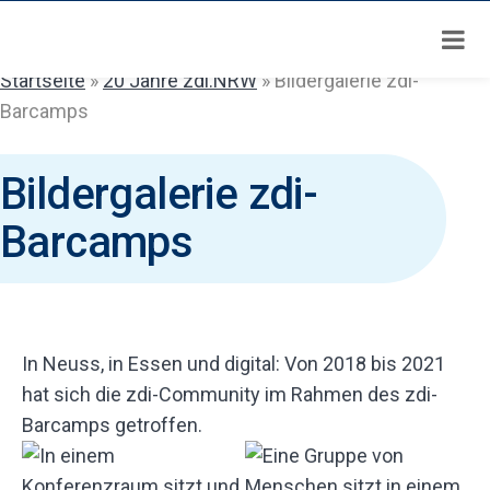
Zum
Inhalt
springen
Startseite
»
20 Jahre zdi.NRW
»
Bildergalerie zdi-
Barcamps
Bildergalerie zdi-
Barcamps
In Neuss, in Essen und digital: Von 2018 bis 2021
hat sich die zdi-Community im Rahmen des zdi-
Barcamps getroffen.