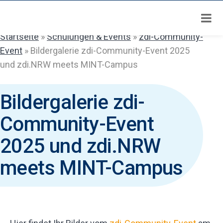
Zum
Inhalt
springen
Startseite
»
Schulungen & Events
»
zdi-Community-
Event
»
Bildergalerie zdi-Community-Event 2025
und zdi.NRW meets MINT-Campus
Bildergalerie zdi-
Community-Event
2025 und zdi.NRW
meets MINT-Campus