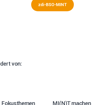
zdi-BSO-MINT
dert von:
e Fokusthemen
MI(N)T machen