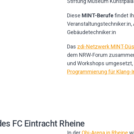
Stiftung Museum Kunstpala
Diese
MINT-Berufe
findet I
Veranstaltungstechniker:in,
Gebäudetechniker:in
Das
zdi-Netzwerk MINT-Düs
dem NRW-Forum zusammen.
und Workshops umgesetzt, 
Programmierung für Klang-In
des FC Eintracht Rheine
In der
Obi-Arena in Rheine
wi