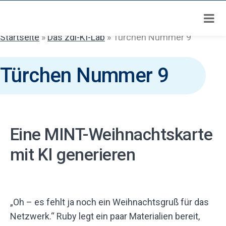
Zum
Inhalt
springen
Startseite
»
Das zdi-KI-Lab
»
Türchen Nummer 9
Türchen Nummer 9
Eine MINT-Weihnachtskarte
mit KI generieren
„Oh – es fehlt ja noch ein Weihnachtsgruß für das
Netzwerk.“ Ruby legt ein paar Materialien bereit,