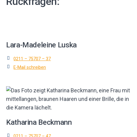
Rückfragen:
-
A
d
r
e
s
s
Lara-Madeleine Luska
e
0211 – 75707 – 37
E-Mail schreiben
Katharina Beckmann
0211 – 75707 – 47