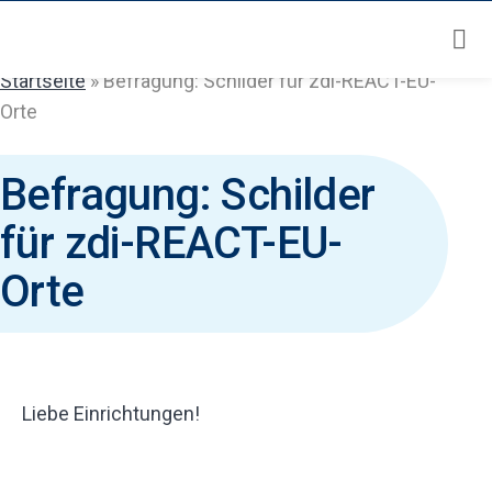
Zum
Inhalt
springen
Startseite
»
Befragung: Schilder für zdi-REACT-EU-
Orte
Befragung: Schilder
für zdi-REACT-EU-
Orte
Liebe Einrichtungen!