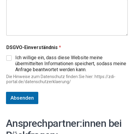
j
DSGVO-Einverständnis
*
a
:
Ich willige ein, dass diese Website meine
v
übermittelten Informationen speichert, sodass meine
e
Anfrage beantwortet werden kann.
r
l
Die Hinweise zum Datenschutz finden Sie hier: https://zdi-
portal.de/datenschutzerklaerung/
i
n
k
Absenden
t
E
-
M
Ansprechpartner:innen bei
a
i
l