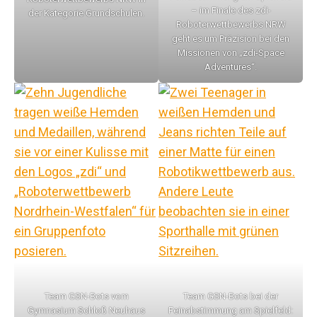
– im Finale des zdi-
der Kategorie Grundschulen.
Roboterwettbewerbs NRW
geht es um Präzision bei den
Missionen von „zdi-Space
Adventures“.
Team GSN-Bots vom
Team GSN-Bots bei der
Gymnasium Schloß Neuhaus
Feinabstimmung am Spielfeld: