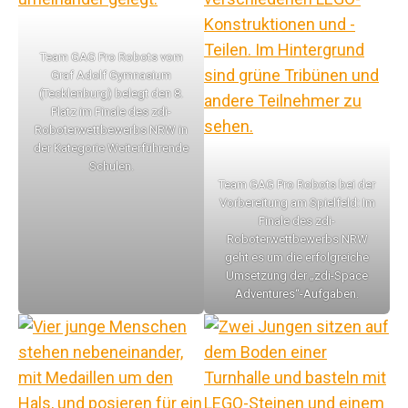
Team GAG Pro Robots vom
Graf Adolf Gymnasium
(Tecklenburg) belegt den 8.
Platz im Finale des zdi-
Roboterwettbewerbs NRW in
der Kategorie Weiterführende
Schulen.
Team GAG Pro Robots bei der
Vorbereitung am Spielfeld: Im
Finale des zdi-
Roboterwettbewerbs NRW
geht es um die erfolgreiche
Umsetzung der „zdi-Space
Adventures“-Aufgaben.