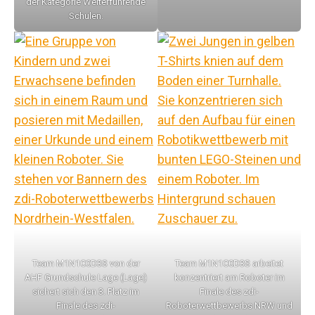
der Kategorie Weiterführende
Schulen.
Team M1N1C0D3S von der
Team M1N1C0D3S arbeitet
AHF Grundschule Lage (Lage)
konzentriert am Roboter im
sichert sich den 3. Platz im
Finale des zdi-
Finale des zdi-
Roboterwettbewerbs NRW und