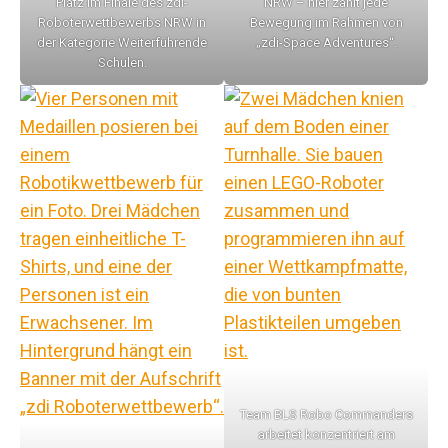
Platz im Finale des zdi-
NRW – hier zählt jede
Roboterwettbewerbs NRW in
Bewegung im Rahmen von
der Kategorie Weiterführende
„zdi-Space Adventures“.
Schulen.
Team BLS Robo Commanders
arbeitet konzentriert am