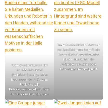
Team Droidenkids in Aktion an
der Spielfeldmatte beim Finale
des zdi-Roboterwettbewerbs
NRW – hier stehen die
Aufgaben von „zdi-Space
Team Droidenkids von der
Adventures“ im Mittelpunkt.
Grundschule Josef
(Paderborn) erreicht einen
hervorragenden 2. Platz im
Finale des zdi-
Roboterwettbewerbs NRW in
der Kategorie Grundschulen.