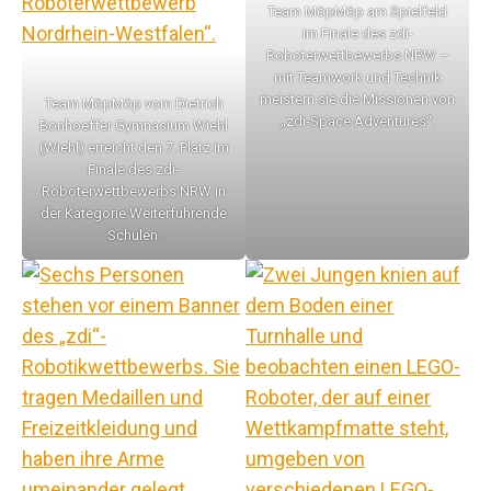
Team MöpMöp am Spielfeld
im Finale des zdi-
Roboterwettbewerbs NRW –
mit Teamwork und Technik
meistern sie die Missionen von
Team MöpMöp vom Dietrich
„zdi-Space Adventures“.
Bonhoeffer Gymnasium Wiehl
(Wiehl) erreicht den 7. Platz im
Finale des zdi-
Roboterwettbewerbs NRW in
der Kategorie Weiterführende
Schulen.