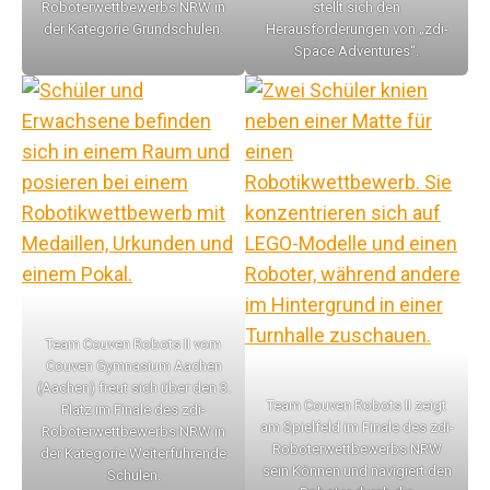
Roboterwettbewerbs NRW in
stellt sich den
der Kategorie Grundschulen.
Herausforderungen von „zdi-
Space Adventures“.
Team Couven Robots II vom
Couven Gymnasium Aachen
(Aachen) freut sich über den 3.
Team Couven Robots II zeigt
Platz im Finale des zdi-
am Spielfeld im Finale des zdi-
Roboterwettbewerbs NRW in
Roboterwettbewerbs NRW
der Kategorie Weiterführende
sein Können und navigiert den
Schulen.