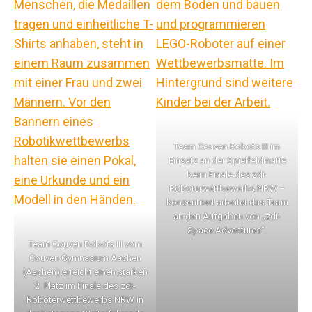
Team Couven Robots III im
Einsatz an der Spielfeldmatte
beim Finale des zdi-
Roboterwettbewerbs NRW –
konzentriert arbeitet das Team
an den Aufgaben von „zdi-
Space Adventures“.
Team Couven Robots III vom
Couven Gymnasium Aachen
(Aachen) erreicht einen starken
2. Platz im Finale des zdi-
Roboterwettbewerbs NRW in