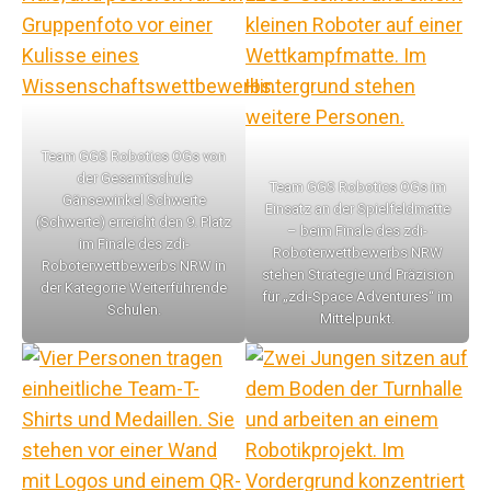
Team GGS Robotics OGs von
der Gesamtschule
Team GGS Robotics OGs im
Gänsewinkel Schwerte
Einsatz an der Spielfeldmatte
(Schwerte) erreicht den 9. Platz
– beim Finale des zdi-
im Finale des zdi-
Roboterwettbewerbs NRW
Roboterwettbewerbs NRW in
stehen Strategie und Präzision
der Kategorie Weiterführende
für „zdi-Space Adventures“ im
Schulen.
Mittelpunkt.