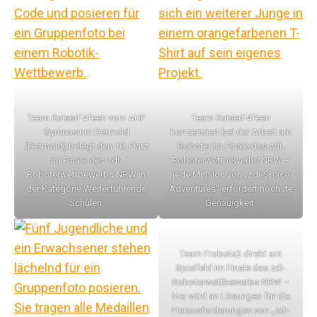
Team RaiserF4Teen vom AHF
Team RaiserF4Teen
Gymnasium Detmold
konzentriert bei der Arbeit am
(Detmold) belegt den 10. Platz
Roboter im Finale des zdi-
im Finale des zdi-
Roboterwettbewerbs NRW –
Roboterwettbewerbs NRW in
jede Mission von „zdi-Space
der Kategorie Weiterführende
Adventures“ erfordert höchste
Schulen.
Genauigkeit.
Team Frobots2 direkt am
Spielfeld im Finale des zdi-
Roboterwettbewerbs NRW –
hier wird an Lösungen für die
Herausforderungen von „zdi-