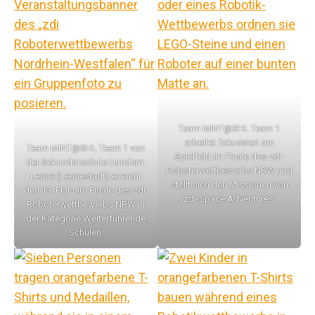
Team MINT@SHL Team 1
arbeitet fokussiert am
Team MINT@SHL Team 1 von
Spielfeld im Finale des zdi-
der Sekundarschule Hundem-
Roboterwettbewerbs NRW und
Lenne (Lennestadt) erreicht
stellt sich den Missionen von
den 13. Platz im Finale des zdi-
„zdi-Space Adventures“.
Roboterwettbewerbs NRW in
der Kategorie Weiterführende
Schulen.