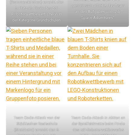
(Rommerskirchen) erreicht den
gemeinsam arbeitet das Team
5. Platz im Finale des zdi-
an den Aufgaben von „zdi-
Roboterwettbewerbs NRW in
Space Adventures“.
der Kategorie Grundschulen.
Team Code-Attack von der
Team Code-Attack in Aktion an
Städtischen Realschule
der Spielfeldmatte beim Finale
(Steinheim) erreicht den 5.
des zdi-Roboterwettbewerbs