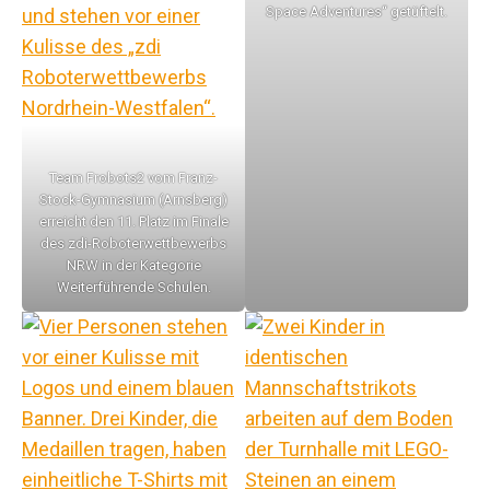
Space Adventures“ getüftelt.
Team Frobots2 vom Franz-
Stock-Gymnasium (Arnsberg)
erreicht den 11. Platz im Finale
des zdi-Roboterwettbewerbs
NRW in der Kategorie
Weiterführende Schulen.