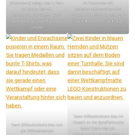
(Paderborn) belegt den 4. Platz
Im Finale des zdi-
im Finale des zdi-
Roboterwettbewerbs NRW
Roboterwettbewerbs NRW in
stehen die Missionen von „zdi-
der Kategorie Weiterführende
Space Adventures“ im Fokus.
Schulen.
Team Gillbachrobots blau im
Einsatz an der Spielfeldmatte
Team Gillbachrobots blau von
beim Finale des zdi-
der Gillbachschule
Roboterwettbewerbs NRW –