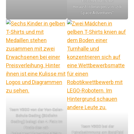
Roboter durch die
Herausforderungen von „zdi-
Space Adventures“.
Team V3GO von der Von-Galen-
Schule Oeding (Südlohn
Oeding) belegt den 4. Platz im
Team V3GO bei der
Finale des zdi-
Feinabstimmung am Spielfeld
Roboterwettbewerbs NRW in