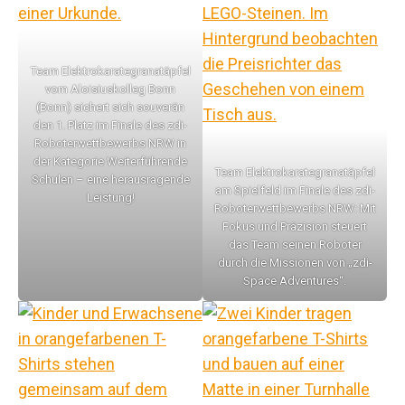
Team Elektrokarategranatäpfel
vom Aloisiuskolleg Bonn
(Bonn) sichert sich souverän
den 1. Platz im Finale des zdi-
Roboterwettbewerbs NRW in
der Kategorie Weiterführende
Team Elektrokarategranatäpfel
Schulen – eine herausragende
am Spielfeld im Finale des zdi-
Leistung!
Roboterwettbewerbs NRW: Mit
Fokus und Präzision steuert
das Team seinen Roboter
durch die Missionen von „zdi-
Space Adventures“.