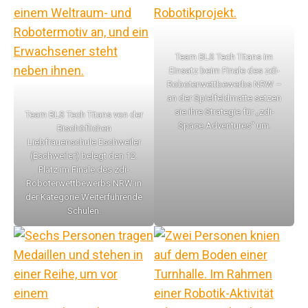
Team BLS Tech Titans im
Einsatz beim Finale des zdi-
Roboterwettbewerbs NRW –
an der Spielfeldmatte setzen
sie ihre Strategie für „zdi-
Team BLS Tech Titans von der
Space Adventures“ um.
Bischöflichen
Liebfrauenschule Eschweiler
(Eschweiler) belegt den 12.
Platz im Finale des zdi-
Roboterwettbewerbs NRW in
der Kategorie Weiterführende
Schulen.