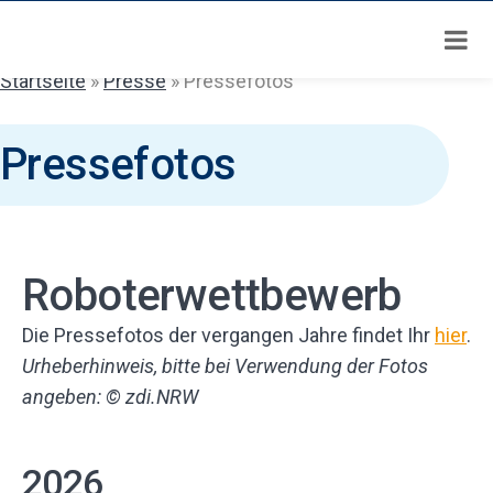
Zum
Inhalt
springen
Startseite
»
Presse
»
Pressefotos
Pressefotos
Roboterwettbewerb
Die Pressefotos der vergangen Jahre findet Ihr
hier
.
Urheberhinweis, bitte bei Verwendung der Fotos
angeben: © zdi.NRW
2026