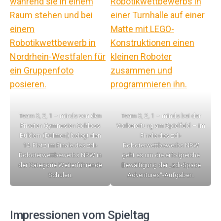
Team 3, 2, 1 – minds von den
Team 3, 2, 1 – minds bei der
Privaten Gymnasien Schloss
Vorbereitung am Spielfeld – im
Buldern (Dülmen) belegt den
Finale des zdi-
14. Platz im Finale des zdi-
Roboterwettbewerbs NRW
Roboterwettbewerbs NRW in
geht es um die erfolgreiche
der Kategorie Weiterführende
Bewältigung der „zdi-Space
Schulen.
Adventures“-Aufgaben.
Impressionen vom Spieltag