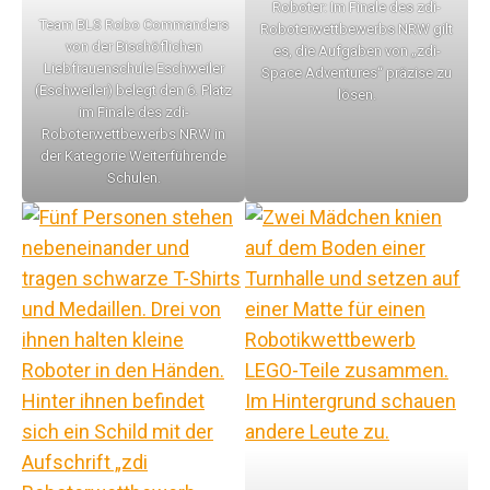
Roboter: Im Finale des zdi-
Team BLS Robo Commanders
Roboterwettbewerbs NRW gilt
von der Bischöflichen
es, die Aufgaben von „zdi-
Liebfrauenschule Eschweiler
Space Adventures“ präzise zu
(Eschweiler) belegt den 6. Platz
lösen.
im Finale des zdi-
Roboterwettbewerbs NRW in
der Kategorie Weiterführende
Schulen.