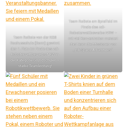
Team RoBots am Spielfeld im
Finale des zdi-
Roboterwettbewerbs NRW –
Team RoBots von der KGS
mit viel Konzentration meistert
Rochusschule (Bonn) gewinnt
das Team die Missionen von
den 1. Platz im Finale des zdi-
„zdi-Space Adventures“.
Roboterwettbewerbs NRW in
der Kategorie Grundschulen –
starke Teamleistung!