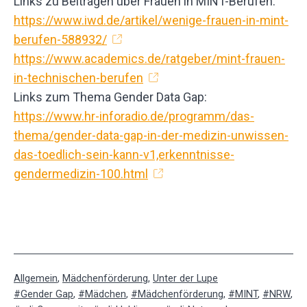
Links zu Beiträgen über Frauen in MINT-Berufen:
https://www.iwd.de/artikel/wenige-frauen-in-mint-
berufen-588932/
https://www.academics.de/ratgeber/mint-frauen-
in-technischen-berufen
Links zum Thema Gender Data Gap:
https://www.hr-inforadio.de/programm/das-
thema/gender-data-gap-in-der-medizin-unwissen-
das-toedlich-sein-kann-v1,erkenntnisse-
gendermedizin-100.html
Kategorisiert
Allgemein
,
Mädchenförderung
,
Unter der Lupe
als
Verschlagwortet
Gender Gap
,
Mädchen
,
Mädchenförderung
,
MINT
,
NRW
,