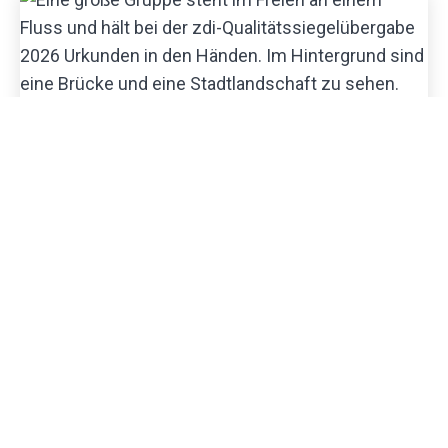
Allgemein
,
Gute Praxis
Ausgezeichnete außerschulische MINT-
Bildung: zdi‑Netzwerke erhalten
Qualitätssiegel 2026
Allgemein
,
Roboterwettbewerb