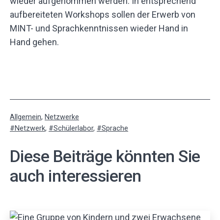
wieder aufgenommen werden: In entsprechend
aufbereiteten Workshops sollen der Erwerb von
MINT- und Sprachkenntnissen wieder Hand in
Hand gehen.
Kategorisiert
Allgemein
,
Netzwerke
als
Verschlagwortet
Netzwerk
,
Schülerlabor
,
Sprache
mit
Diese Beiträge könnten Sie
auch interessieren