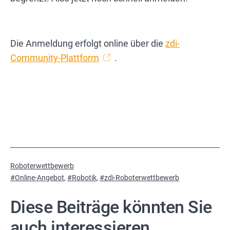
Die Anmeldung erfolgt online über die
zdi-
Community-Plattform
.
Kategorisiert
Roboterwettbewerb
als
Verschlagwortet
Online-Angebot
,
Robotik
,
zdi-Roboterwettbewerb
mit
Diese Beiträge könnten Sie
auch interessieren