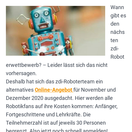
Wann
gibt es
den
nächs
ten
zdi-
Robot
erwettbewerb? – Leider lässt sich das nicht
vorhersagen.
Deshalb hat sich das zdi-Roboterteam ein
alternatives
Online-Angebot
für November und
Dezember 2020 ausgedacht. Hier werden alle
Robotikfans auf ihre Kosten kommen: Anfänger,
Fortgeschrittene und Lehrkräfte. Die
Teilnehmerzahl ist auf jeweils 30 Personen
begrenzt. Also jetzt noch schnell anmelden!