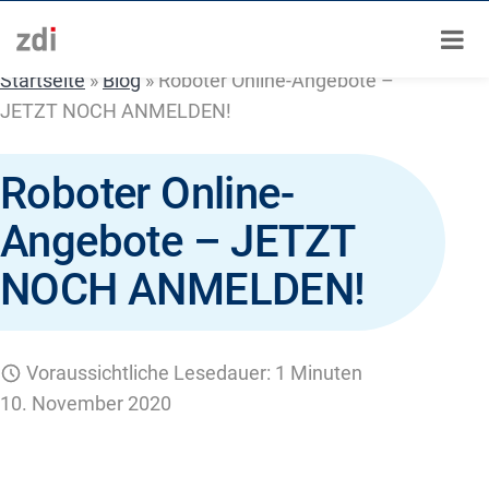
Zum
Inhalt
springen
Startseite
»
Blog
»
Roboter Online-Angebote –
JETZT NOCH ANMELDEN!
Roboter Online-
Angebote – JETZT
NOCH ANMELDEN!
Voraussichtliche Lesedauer: 1 Minuten
10. November 2020