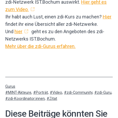
zdi-Netzwerk IST.Bochum auswirkt.
Hier geht es
zum Video.
Ihr habt auch Lust, einen zdi-Kurs zu machen?
Hier
findet ihr eine Übersicht aller zdi-Netzwerke.
Und
hier
geht es zu den Angeboten des zdi-
Netzwerks IST.Bochum.
Mehr über die zdi-Gurus erfahren.
Kategorisiert
Gurus
als
Verschlagwortet
MINT-Akteure
,
Porträt
,
Video
,
zdi-Community
,
zdi-Guru
,
mit
zdi-Koordinator:innen
,
Zitat
Diese Beiträge könnten Sie