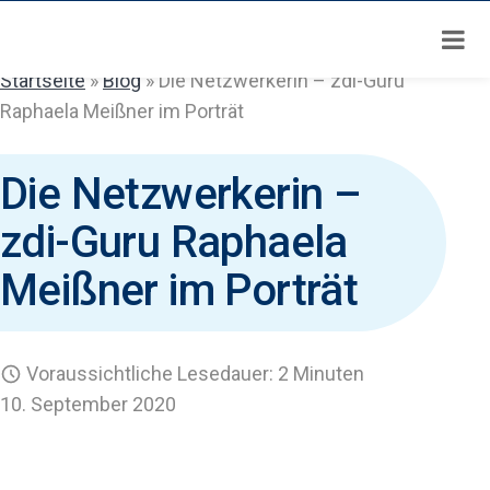
Zum
Inhalt
springen
Startseite
»
Blog
»
Die Netzwerkerin – zdi-Guru
Raphaela Meißner im Porträt
Die Netzwerkerin –
zdi-Guru Raphaela
Meißner im Porträt
Voraussichtliche Lesedauer: 2 Minuten
10. September 2020