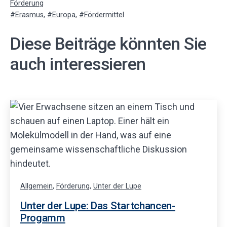
Kategorisiert
Förderung
als
Verschlagwortet
Erasmus
,
Europa
,
Fördermittel
mit
Diese Beiträge könnten Sie
auch interessieren
Allgemein
,
Förderung
,
Unter der Lupe
Unter der Lupe: Das Startchancen-
Progamm