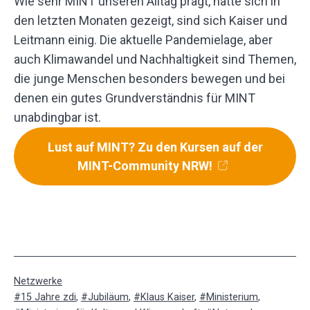
Wie sehr MINT unseren Alltag prägt, hätte sich in
den letzten Monaten gezeigt, sind sich Kaiser und
Leitmann einig. Die aktuelle Pandemielage, aber
auch Klimawandel und Nachhaltigkeit sind Themen,
die junge Menschen besonders bewegen und bei
denen ein gutes Grundverständnis für MINT
unabdingbar ist.
Lust auf MINT? Zu den Kursen auf der
MINT-Community NRW!
Kategorisiert
Netzwerke
als
Verschlagwortet
15 Jahre zdi
,
Jubiläum
,
Klaus Kaiser
,
Ministerium
,